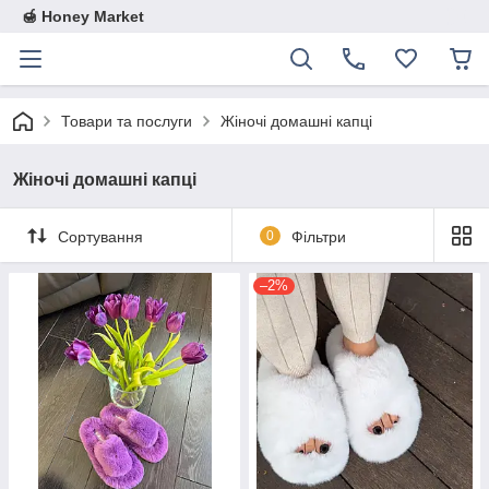
🍯 Honey Market
Товари та послуги
Жіночі домашні капці
Жіночі домашні капці
Сортування
0
Фільтри
–2%