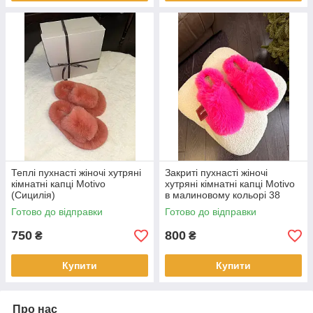
Теплі пухнасті жіночі хутряні
Закриті пухнасті жіночі
кімнатні капці Motivo
хутряні кімнатні капці Motivo
(Сицилія)
в малиновому кольорі 38
розмір
Готово до відправки
Готово до відправки
750
800
₴
₴
Купити
Купити
Про нас