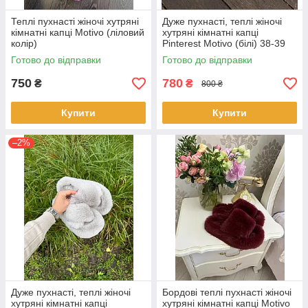
Теплі пухнасті жіночі хутряні
Дуже пухнасті, теплі жіночі
кімнатні капці Motivo (ліловий
хутряні кімнатні капці
колір)
Pinterest Motivo (білі) 38-39
розмір
Готово до відправки
Готово до відправки
750
780
₴
₴
800 ₴
Купити
Купити
–2%
Дуже пухнасті, теплі жіночі
Бордові теплі пухнасті жіночі
хутряні кімнатні капці
хутряні кімнатні капці Motivo