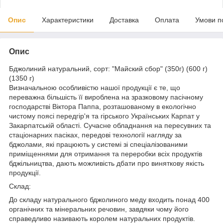
Опис
Характеристики
Доставка
Оплата
Умови п
Опис
Бджолиний натуральний, сорт: "Майский сбор" (350г) (600 г)
(1350 г)
Визначальною особливістю нашої продукції є те, що
переважна більшість її вироблена на зразковому пасічному
господарстві Віктора Паппа, розташованому в екологічно
чистому поясі передгір'я та гірського Українських Карпат у
Закарпатській області. Сучасне обладнання на пересувних та
стаціонарних пасіках, передові технології нагляду за
бджолами, які працюють у системі зі спеціалізованими
приміщеннями для отримання та переробки всіх продуктів
бджільництва, дають можливість дбати про виняткову якість
продукції.
Склад:
До складу натурального бджолиного меду входить понад 400
органічних та мінеральних речовин, завдяки чому його
справедливо називають королем натуральних продуктів.