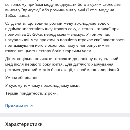
вечірньому прийомі меду поєднувати його з сухим столовим
вином у "прикуску" або розчинивши у вині (1ст.л. меду на
150мл вина).
Слід знати, що водний розчин меду з холодною водою
піднімає кислотність шлункового соку, а тепло - гарячої при
прийомі за 15-20хв. перед їжею – знижує. У той же час
натуральний мед практично повністю втрачає свої властивості
при змішуванні його з окропом, тому є неприпустимим
вживання цього нектару богів з гарячим чаєм.
Дітям доцільно починати включати до раціону натуральний
мед після першого року життя. Для дитячого харчування
рекомендований мед із білої акації, як найменш алергічний.
Умови зберігання.
У сухому темному прохолодному місці.
Термін придатності. 2 роки.
Приховати
Характеристики