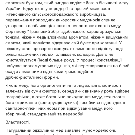
смаковим букетом, який вигідно виділяє його з більшості меду
України. Відсутність у передгір'ї та гірській місцевості
інтенсивного сільськогосподарського виробництва,
переважання природних дикорослих медоносів сприяє
утворенню особливо цілющих та неповторних сортів меду.
Сорт меду "Травневий збір" здебільшого характеризується
тонким, ніжним ледь вловимим ароматом, ніжним вишуканим
смаком, який повністю відкриває свій букет при ковтанні. У
рідкому стані прозорого жовтувато-лимонного відтінку іноді
більш насичених теплих, оливкових кольорів. Довго не
кристалізується (іноді більше року). У процесі кристалізації
набуває перламутрових відтінків, які перетворюються на білий
осад з лимонними відтінками кремоподібної
дрібнокристалічної форми.
Якість меду, його органолептичні та лікувальні властивості
залежать від суми факторів, серед яких визначну роль відіграє
географічне, а отже ботанічне походження меду, технологія
його отримання (конструкція вулика) і особливо відповідність
санітарно-гігієнічних норм при відкачуванні меду, його
зберіганні, стандартизації та переробці .
Властивості.
Натуральний бджолиний мед виявляє імуномоделюючі,