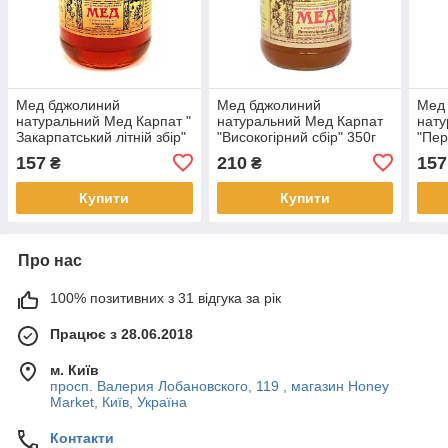
Мед бджолиний
Мед бджолиний
Мед
натуральний Мед Карпат "
натуральний Мед Карпат
нату
Закарпатський літній збір"
"Високогірний сбір" 350г
"Пер
350 г
157
210
157
₴
₴
Купити
Купити
Про нас
100% позитивних з 31 відгука за рік
Працює з 28.06.2018
м. Київ
просп. Валерия Лобановского, 119 , магазин Honey
Market, Київ, Україна
Контакти