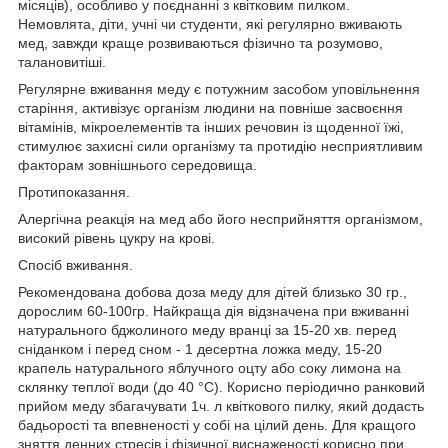
місяців), особливо у поєднанні з квітковим пилком.
Немовлята, діти, учні чи студенти, які регулярно вживають
мед, завжди краще розвиваються фізично та розумово,
талановитіші.
Регулярне вживання меду є потужним засобом уповільнення
старіння, активізує організм людини на повніше засвоєння
вітамінів, мікроелементів та інших речовин із щоденної їжі,
стимулює захисні сили організму та протидію несприятливим
факторам зовнішнього середовища.
Протипоказання.
Алергічна реакція на мед або його несприйняття організмом,
високий рівень цукру на крові.
Спосіб вживання.
Рекомендована добова доза меду для дітей близько 30 гр.,
дорослим 60-100гр. Найкраща дія відзначена при вживанні
натурального бджолиного меду вранці за 15-20 хв. перед
сніданком і перед сном - 1 десертна ложка меду, 15-20
крапель натурального яблучного оцту або соку лимона на
склянку теплої води (до 40 °С). Корисно періодично ранковий
прийом меду збагачувати 1ч. л квіткового пилку, який додасть
бадьорості та впевненості у собі на цілий день. Для кращого
зняття денних стресів і фізичної виснаженості корисно при