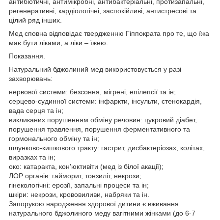
антибіотичні, антимікробні, антибактеріальні, протизапальні,
регенеративні, кардіологічні, заспокійливі, антистресові та
цілий ряд інших.
Мед сповна відповідає твердженню Гіппократа про те, що їжа
має бути ліками, а ліки – їжею.
Показання.
Натуральний бджолиний мед використовується у разі
захворювань:
нервової системи: безсоння, мігрені, епілепсії та ін;
серцево-судинної системи: інфаркти, інсульти, стенокардія,
вада серця та ін;
викликаних порушенням обміну речовин: цукровий діабет,
порушення травлення, порушення ферментативного та
гормонального обміну та ін;
шлунково-кишкового тракту: гастрит, дисбактеріозах, колітах,
виразках та ін;
око: катаракта, кон'юктивіти (мед із білої акації);
ЛОР органів: гайморит, тонзиліт, некрози;
гінекологічні: ерозії, запальні процеси та ін;
шкіри: некрози, крововиливи, набряки та ін.
Запорукою народження здорової дитини є вживання
натурального бджолиного меду вагітними жінками (до 6-7