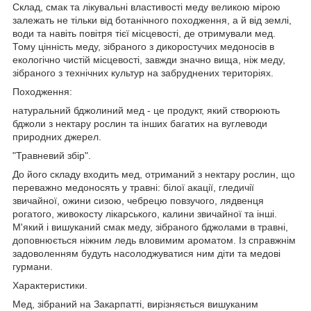
Склад, смак та лікувальні властивості меду великою мірою
залежать не тільки від ботанічного походження, а й від землі,
води та навіть повітря тієї місцевості, де отримували мед.
Тому цінність меду, зібраного з дикоростучих медоносів в
екологічно чистій місцевості, завжди значно вища, ніж меду,
зібраного з технічних культур на забруднених територіях.
Походження:
натуральний бджолиний мед - це продукт, який створюють
бджоли з нектару рослин та інших багатих на вуглеводи
природних джерел.
"Травневий збір".
До його складу входить мед, отриманий з нектару рослин, що
переважно медоносять у травні: білої акації, гледичії
звичайної, ожини сизою, чебрецю повзучого, лядвенця
рогатого, живокосту лікарського, калини звичайної та інші.
М'який і вишуканий смак меду, зібраного бджолами в травні,
доповнюється ніжним ледь вловимим ароматом. Із справжнім
задоволенням будуть насолоджуватися ним діти та медові
гурмани.
Характеристики.
Мед, зібраний на Закарпатті, вирізняється вишуканим