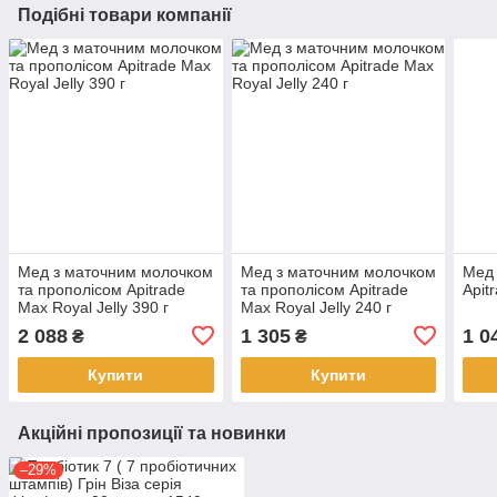
Подібні товари компанії
Мед з маточним молочком
Мед з маточним молочком
Мед 
та прополісом Apitrade
та прополісом Apitrade
Apit
Max Royal Jelly 390 г
Max Royal Jelly 240 г
2 088
1 305
1 0
₴
₴
Купити
Купити
Акційні пропозиції та новинки
–29%