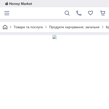
🍯 Honey Market
Товари та послуги
Продукти харчування, загальне
К