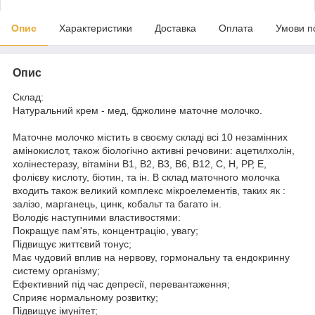
Опис
Характеристики
Доставка
Оплата
Умови п
Опис
Склад:
Натуральний крем - мед, бджолине маточне молочко.
Маточне молочко містить в своєму складі всі 10 незамінних
амінокислот, також біологічно активні речовини: ацетилхолін,
холінестеразу, вітаміни В1, В2, В3, В6, В12, С, Н, РР, Е,
фолієву кислоту, біотин, та ін. В склад маточного молочка
входить також великий комплекс мікроелементів, таких як :
залізо, марганець, цинк, кобальт та багато ін.
Володіє наступними властивостями:
Покращує пам'ять, концентрацію, увагу;
Підвищує життєвий тонус;
Має чудовий вплив на нервову, гормональну та ендокринну
систему організму;
Ефективний під час депресії, перевантаження;
Сприяє нормальному розвитку;
Підвищує імунітет;