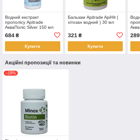
Водний екстракт
Бальзам Apitrade ApiHit (
Водн
прополісу Apitrade
хітозан водний ) 30 мл
проп
АкваПоліс Silver 150 мл
Аква
684
321
289
₴
₴
Купити
Купити
Акційні пропозиції та новинки
–19%