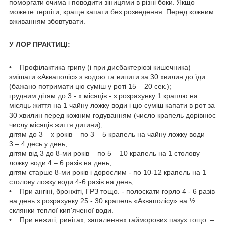
поморгати очима і поводити зіницями в різні боки. Якщо
можете терпіти, краще капати без розведення. Перед кожним
вживанням збовтувати.
У ЛОР ПРАКТИЦІ:
• Профілактика грипу (і при дисбактеріозі кишечника) –
змішати «Акваполіс» з водою та випити за 30 хвилин до їди
(бажано потримати цю суміш у роті 15 – 20 сек.);
грудним дітям до 3 - х місяців - з розрахунку 1 краплю на
місяць життя на 1 чайну ложку води і цю суміш капати в рот за
30 хвилин перед кожним годуванням (число крапель дорівнює
числу місяців життя дитини);
дітям до 3 – х років – по 3 – 5 крапель на чайну ложку води
3 – 4 десь у день;
дітям від 3 до 8-ми років – по 5 – 10 крапель на 1 столову
ложку води 4 – 6 разів на день;
дітям старше 8-ми років і дорослим - по 10-12 крапель на 1
столову ложку води 4-6 разів на день;
• При ангіні, бронхіті, ГРЗ тощо. - полоскати горло 4 - 6 разів
на день з розрахунку 25 - 30 крапель «Акваполісу» на ½
склянки теплої кип'яченої води.
• При нежиті, ринітах, запаленнях гайморових пазух тощо. –