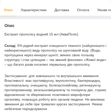
Опис
Характеристики
Доставка
Оплата
Умови п
Опис
Екстракт прополісу водний 15 мл (АкваПоліс)
Склад:
5% рідкий екстракт очищеного темного (найціннішого і
найкориснішого) виду прополісу на шунгованій воді. (Вода,
пропущена через мінерал шунгіт, змінює свою польову
структуру і стає цілющим – так званий феномен «Живої води»
– що багато разів посилює лікувальну дію прополісу.
Застосування: для зовнішнього та внутрішнього вживання.
Властивості: має противірусну, імунологічну, бактерицидну,
протизапальну, очищаючу, болезаспокійливу, регенеруючу,
протипроменеву, загальнозміцнюючу та тонізуючу дію, сприяє
відновленню та збереженню позитивної мікрофлори
організму, покращує роботу всіх органів людини. Не викликає
звикання до себе при тривалих курсах застосування. Немає
небезпеки передозування.