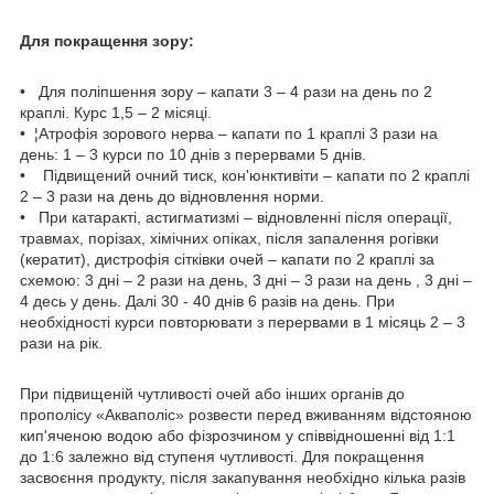
Для покращення зору:
• Для поліпшення зору – капати 3 – 4 рази на день по 2
краплі. Курс 1,5 – 2 місяці.
• ¦Атрофія зорового нерва – капати по 1 краплі 3 рази на
день: 1 – 3 курси по 10 днів з перервами 5 днів.
• Підвищений очний тиск, кон'юнктивіти – капати по 2 краплі
2 – 3 рази на день до відновлення норми.
• При катаракті, астигматизмі – відновленні після операції,
травмах, порізах, хімічних опіках, після запалення рогівки
(кератит), дистрофія сітківки очей – капати по 2 краплі за
схемою: 3 дні – 2 рази на день, 3 дні – 3 рази на день , 3 дні –
4 десь у день. Далі 30 - 40 днів 6 разів на день. При
необхідності курси повторювати з перервами в 1 місяць 2 – 3
рази на рік.
При підвищеній чутливості очей або інших органів до
прополісу «Акваполіс» розвести перед вживанням відстояною
кип'яченою водою або фізрозчином у співвідношенні від 1:1
до 1:6 залежно від ступеня чутливості. Для покращення
засвоєння продукту, після закапування необхідно кілька разів