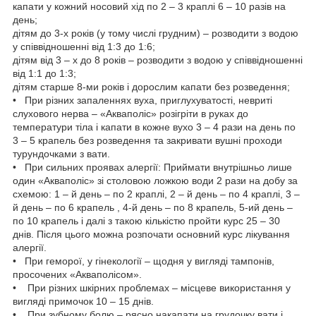
капати у кожний носовий хід по 2 – 3 краплі 6 – 10 разів на
день;
дітям до 3-х років (у тому числі грудним) – розводити з водою
у співвідношенні від 1:3 до 1:6;
дітям від 3 – х до 8 років – розводити з водою у співвідношенні
від 1:1 до 1:3;
дітям старше 8-ми років і дорослим капати без розведення;
• При різних запаленнях вуха, приглухуватості, невриті
слухового нерва – «Акваполіс» розігріти в руках до
температури тіла і капати в кожне вухо 3 – 4 рази на день по
3 – 5 крапель без розведення та закривати вушні проходи
турундочками з вати.
• При сильних проявах алергії: Приймати внутрішньо лише
один «Акваполіс» зі столовою ложкою води 2 рази на добу за
схемою: 1 – й день – по 2 краплі, 2 – й день – по 4 краплі, 3 –
й день – по 6 крапель , 4-й день – по 8 крапель, 5-ий день –
по 10 крапель і далі з такою кількістю пройти курс 25 – 30
днів. Після цього можна розпочати основний курс лікування
алергії.
• При геморої, у гінекології – щодня у вигляді тампонів,
просочених «Акваполісом».
• При різних шкірних проблемах – місцеве використання у
вигляді примочок 10 – 15 днів.
• При зубному болю – рясно накапати на грудочку вати і