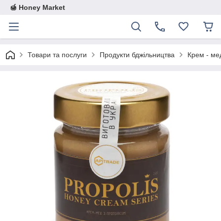
🍯 Honey Market
Товари та послуги
Продукти бджільництва
Крем - мед