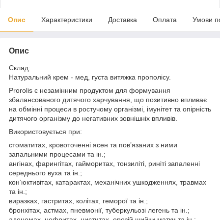
Опис
Характеристики
Доставка
Оплата
Умови п
Опис
Склад:
Натуральний крем - мед, густа витяжка прополісу.
Prorolis є незамінним продуктом для формування
збалансованого дитячого харчування, що позитивно впливає
на обмінні процеси в ростучому організмі, імунітет та опірність
дитячого організму до негативних зовнішніх впливів.
Використовується при:
стоматитах, кровоточенні ясен та пов’язаних з ними
запальними процесами та ін.;
ангінах, фарингітах, гайморитах, тонзиліті, риніті запаленні
середнього вуха та ін.;
кон’юктивітах, катарактах, механічних ушкодженнях, травмах
та ін.;
виразках, гастритах, колітах, геморої та ін.;
бронхітах, астмах, пневмонії, туберкульозі легень та ін.;
аденомах, нефритах, циститах, ерозій шийки матки та ін.;