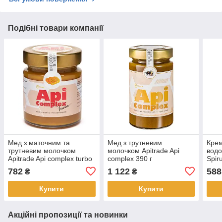
Подібні товари компанії
Мед з маточним та
Мед з трутневим
Крем
трутневим молочком
молочком Apitrade Api
водо
Apitrade Api complex turbo
complex 390 г
Spiru
240 г
782
1 122
588
₴
₴
Купити
Купити
Акційні пропозиції та новинки