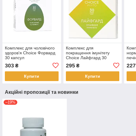
Комплекс для чоловічого
Комплекс для
Комп
здоров'я Choice Форвард
покращення імунітету
норм
30 капсул
Choice Лайфгард 30
печі
капсул
Choi
303
295
227
₴
₴
Купити
Купити
Акційні пропозиції та новинки
–19%