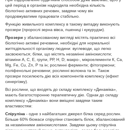
цей період в організм надходила необхідна кількість
біологічно активних речовин, завдяки чому він
продовжуватиме працювати стабільно.
Функцію живильного комплексу в такому випадку виконують
прозери (пророслі зерна вівса, пшениці і кукурудзи).
Прозери
у збалансованому вигляді містять практично всі
біологічно активні речовини, необхідні для нормальної
життєдіяльності організму людини: вуглеводи, що легко
засвоюються; білки, що містять незамінні амінокислоти;
вітаміни А, С, Е, групи, РР, Н, D; макро-, мікроелементи К, Са,
Mg, Fe, Cu, Zn, P та ін; рослинні ферменти; фітогормони;
поліфенольні речовини; рослинні волокна та ін. Також
прозери посилюють дію всіх компонентів комплексу (ефект
синергізму).
Всі рослини, що входять до складу комплексу «Динаміка»,
мають багатосторонню терапевтичну дію. Однак до складу
комплексу «Динаміка» вони вміщені завдяки таким
властивостям:
Спіруліна
- одне з найбагатших джерел білка серед рослин.
Більше 60% біомаси спіруліни становить білок, збалансований
за незамінними амінокислотами. Завдяки цьому спіруліна