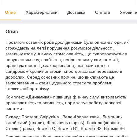
Опис
Характеристики
Доставка
Оплата
Умови п
Опис
Протягом останніх років дослідниками були описані люди, які
страждають на легкі порушення розумової діяльності,
загальну втому, швидку стомлюваність, що супроводжується
порушенням сну, слабкістю, погіршенням уваги, пам'яті,
працездатності. Це захворювання, яке називається
синдромом хронічної втоми, спостерігається переважно в
дорослих. Серед основних причин, що викликають це
захворювання – стан щоденного стресу та проблеми
інтоксикації організму.
Комплекс
«Динамика»
підвищує фізичну силу, витривалість,
працездатність та активність, нормалізує роботу нервової
системи.
Склад:
Прозери,Спіруліна , Зелені зерна кави , Лимонник
китайський (плоди), Женьшень (корінь), Родіола (корінь) ,
Стевія (трава), Вітамін С, Вітамін В1, Вітамін В2, Вітамін В6.
При оздоровленні будь-яким способом дуже важливо, щоб у