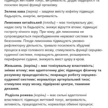
підвищує життєвий тонус, витривалість, додає бадьорості та
посилює імунні функції організму.
Зелена кава
(зерна)
– завдяки вмісту кофеїну підвищує
бадьорість, енергію, витривалість.
Лимонник китайський
(плоды)
– має тонізувальну дію;
надає силу та бадьорість; знижує відчуття втоми; підвищує
гостроту нічного зору. При чому, дія лимонника не
супроводжується перезбудженням нервової системи та
безсонням. Плоди лимонника підвищують умовно-
рефлекторну діяльність, тривало посилюють збудливі
процеси в корі головного мозку, стимулюють функції серцево-
судинної системи, покращують дихання, розширюють
периферичні судини, знижують вміст цукру в крові.
Женьшень
(корінь)
– має тонізувальну властивість;
знімає втому; має адаптогенну дію; підвищує фізичну та
розумову працездатність; покращує роботу серцево-
судинної системи; нормалізує артеріальний тиск;
стимулює кору мозку, підкіркові центри, тканинне
дихання.
Родіола рожева
(корінь)
– має сильні адаптогенні
властивості; підвищує життєвий тонус, витривалість,
активність, працездатність; нормалізує обмінні процеси;