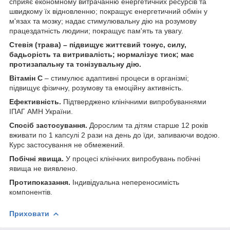
сприяє економному витрачанню енергетичних ресурсів та
швидкому їх відновленню; покращує енергетичний обмін у
м'язах та мозку; надає стимулювальну дію на розумову
працездатність людини; покращує пам'ять та увагу.
Стевія
(трава) – підвищує життєвий тонус, силу,
бадьорість та витривалість; нормалізує тиск; має
протизапальну та тонізувальну дію.
Вітамін С
– стимулює адаптивні процеси в організмі;
підвищує фізичну, розумову та емоційну активність.
Ефективність.
Підтверджено клінічними випробуваннями
ІПАГ АМН України.
Спосіб застосування.
Дорослим та дітям старше 12 років
вживати по 1 капсулі 2 рази на день до їди, запиваючи водою.
Курс застосування не обмежений.
Побічні явища.
У процесі клінічних випробувань побічні
явища не виявлено.
Протипоказання.
Індивідуальна непереносимість
компонентів.
Приховати