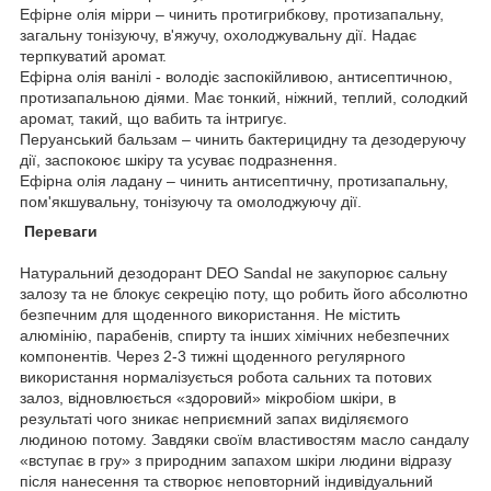
Ефірне олія мірри – чинить протигрибкову, протизапальну,
загальну тонізуючу, в'яжучу, охолоджувальну дії. Надає
терпкуватий аромат.
Ефірна олія ванілі - володіє заспокійливою, антисептичною,
протизапальною діями. Має тонкий, ніжний, теплий, солодкий
аромат, такий, що вабить та інтригує.
Перуанський бальзам – чинить бактерицидну та дезодеруючу
дії, заспокоює шкіру та усуває подразнення.
Ефірна олія ладану – чинить антисептичну, протизапальну,
пом'якшувальну, тонізуючу та омолоджуючу дії.
Переваги
Натуральний дезодорант DEO Sandal не закупорює сальну
залозу та не блокує секрецію поту, що робить його абсолютно
безпечним для щоденного використання. Не містить
алюмінію, парабенів, спирту та інших хімічних небезпечних
компонентів. Через 2-3 тижні щоденного регулярного
використання нормалізується робота сальних та потових
залоз, відновлюється «здоровий» мікробіом шкіри, в
результаті чого зникає неприємний запах виділяємого
людиною потому. Завдяки своїм властивостям масло сандалу
«вступає в гру» з природним запахом шкіри людини відразу
після нанесення та створює неповторний індивідуальний