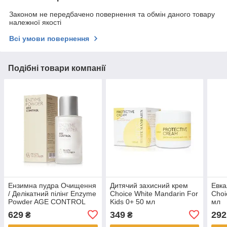
Законом не передбачено повернення та обмін даного товару
належної якості
Всі умови повернення
Подібні товари компанії
Ензимна пудра Очищення
Дитячий захисний крем
Евка
/ Делікатний пілінг Enzyme
Choice White Mandarin For
Choi
Powder AGE CONTROL
Kids 0+ 50 мл
мл
Choice White Mandarin 50
629
349
292
₴
₴
мл