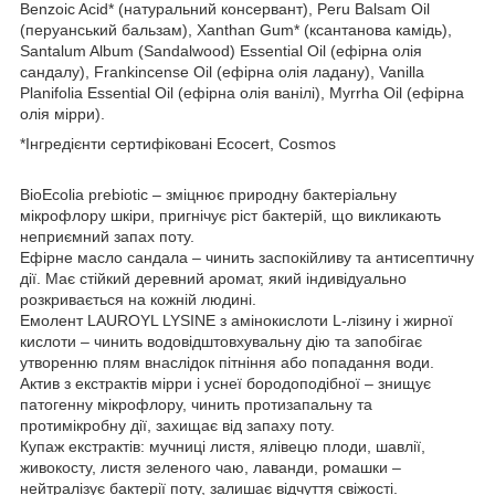
Benzoic Acid* (натуральний консервант), Peru Balsam Oil
(перуанський бальзам), Xanthan Gum* (ксантанова камідь),
Santalum Album (Sandalwood) Essential Oil (ефірна олія
сандалу), Frankincense Oil (ефірна олія ладану), Vanilla
Planifolia Essential Oil (ефірна олія ванілі), Myrrha Oil (ефірна
олія мірри).
*Інгредієнти сертифіковані Ecocert, Cosmos
BioEcolia prebiotic – зміцнює природну бактеріальну
мікрофлору шкіри, пригнічує ріст бактерій, що викликають
неприємний запах поту.
Ефірне масло сандала – чинить заспокійливу та антисептичну
дії. Має стійкий деревний аромат, який індивідуально
розкривається на кожній людині.
Емолент LAUROYL LYSINE з амінокислоти L-лізину і жирної
кислоти – чинить водовідштовхувальну дію та запобігає
утворенню плям внаслідок пітніння або попадання води.
Актив з екстрактів мірри і уснеї бородоподібної – знищує
патогенну мікрофлору, чинить протизапальну та
протимікробну дії, захищає від запаху поту.
Купаж екстрактів: мучниці листя, ялівецю плоди, шавлії,
живокосту, листя зеленого чаю, лаванди, ромашки –
нейтралізує бактерії поту, залишає відчуття свіжості.