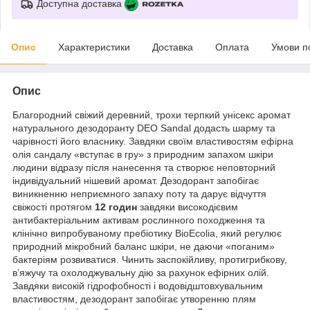
Доступна доставка
Опис
Характеристики
Доставка
Оплата
Умови п
Опис
Благородний свіжий деревний, трохи терпкий унісекс аромат
натурального дезодоранту DEO Sandal додасть шарму та
чарівності його власнику. Завдяки своїм властивостям ефірна
олія сандалу «вступає в гру» з природним запахом шкіри
людини відразу після нанесення та створює неповторний
індивідуальний нішевий аромат. Дезодорант запобігає
виникненню неприємного запаху поту та дарує відчуття
свіжості протягом
12 годин
завдяки високодієвим
антибактеріальним активам рослинного походження та
клінічно випробуваному пребіотику BioEcolia, який регулює
природний мікробний баланс шкіри, не даючи «поганим»
бактеріям розвиватися. Чинить заспокійливу, протигрибкову,
в’яжучу та охолоджувальну дію за рахунок ефірних олій.
Завдяки високій гідрофобності і водовідштовхувальним
властивостям, дезодорант запобігає утворенню плям