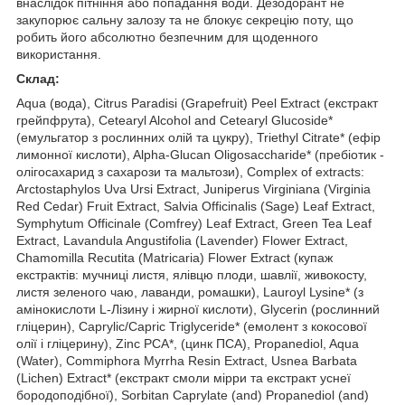
внаслідок пітніння або попадання води. Дезодорант не
закупорює сальну залозу та не блокує секрецію поту, що
робить його абсолютно безпечним для щоденного
використання.
Склад:
Aqua (вода), Citrus Paradisi (Grapefruit) Peel Extract (екстракт
грейпфрута), Cetearyl Alcohol and Cetearyl Glucoside*
(емульгатор з рослинних олій та цукру), Triethyl Citrate* (ефір
лимонної кислоти), Alpha-Glucan Oligosaccharide* (пребіотик -
олігосахарид з сахарози та мальтози), Сomplex of extracts:
Arctostaphylos Uva Ursi Extract, Juniperus Virginiana (Virginia
Red Cedar) Fruit Extract, Salvia Officinalis (Sage) Leaf Extract,
Symphytum Officinale (Comfrey) Leaf Extract, Green Tea Leaf
Extract, Lavandula Angustifolia (Lavender) Flower Extract,
Chamomilla Recutita (Matricaria) Flower Extract (купаж
екстрактів: мучниці листя, ялівцю плоди, шавлії, живокосту,
листя зеленого чаю, лаванди, ромашки), Lauroyl Lysine* (з
амінокислоти L-Лізину і жирної кислоти), Glycerin (рослинний
гліцерин), Caprylic/Capric Triglyceride* (емолент з кокосової
олії і гліцерину), Zinc PCA*, (цинк ПСА), Propanediol, Aqua
(Water), Commiphora Myrrha Resin Extract, Usnea Barbata
(Lichen) Extract* (екстракт смоли мірри та екстракт уснеї
бородоподібної), Sorbitan Caprylate (and) Propanediol (and)