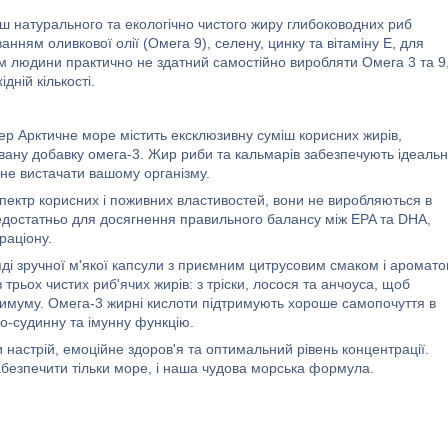
іш натурального та екологічно чистого жиру глибоководних риб
анням оливкової олії (Омега 9), селену, цинку та вітаміну Е, для
зм людини практично не здатний самостійно виробляти Омега 3 та 9
дній кількості.
р Арктичне море містить ексклюзивну суміш корисних жирів,
вану добавку омега-3. Жир риби та кальмарів забезпечують ідеальн
не вистачати вашому організму.
ектр корисних і поживних властивостей, вони не виробляються в
едостатньо для досягнення правильного балансу між EPA та DHA,
раціону.
і зручної м'якої капсули з приємним цитрусовим смаком і аромато
 трьох чистих риб'ячих жирів: з тріски, лосося та анчоуса, щоб
ксимуму. Омега-3 жирні кислоти підтримують хороше самопочуття в
о-судинну та імунну функцію.
настрій, емоційне здоров'я та оптимальний рівень концентрації.
абезпечити тільки море, і наша чудова морська формула.