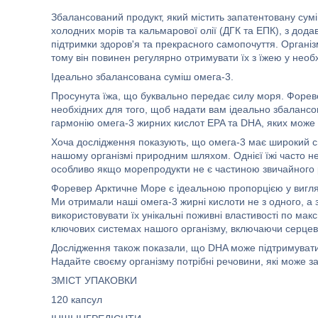
Збалансований продукт, який містить запатентовану сум
холодних морів та кальмарової олії (ДГК та ЕПК), з додав
підтримки здоров'я та прекрасного самопочуття. Органі
тому він повинен регулярно отримувати їх з їжею у необхі
Ідеально збалансована суміш омега-3.
Просунута їжа, що буквально передає силу моря. Фореве
необхідних для того, щоб надати вам ідеально збалансо
гармонію омега-3 жирних кислот EPA та DHA, яких може 
Хоча дослідження показують, що омега-3 має широкий сп
нашому організмі природним шляхом. Однієї їжі часто н
особливо якщо морепродукти не є частиною звичайного 
Форевер Арктичне Море є ідеальною пропорцією у вигляд
Ми отримали наші омега-3 жирні кислоти не з одного, а з
використовувати їх унікальні поживні властивості по ма
ключових системах нашого організму, включаючи серцев
Дослідження також показали, що DHA може підтримувати 
Надайте своєму організму потрібні речовини, які може з
ЗМІСТ УПАКОВКИ
120 капсул