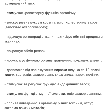
артеріальний тиск;
- стимулює кровотворну функцію організму;
- знижує рівень цукру в крові та вміст холестерину в крові
(запобігає атеросклерозу);
- підвищує регенерацію тканин, активізує обмінні процеси в
тканинах;
- покращує обмін речовин;
- нормалізує функцію органів травлення, покращує апетит;
- допомагає під час лікування виразки шлунка та 12-палої
кишки, гастритів, захворювань кишківника, нирок, печінки;
- стимулює та регулює функцію ендокринних залоз;
- стимулює функцію імунної системи, опір захворюванням;
- сприяє виведенню з організму різних токсинів, отрут,
зокрема важких металів;