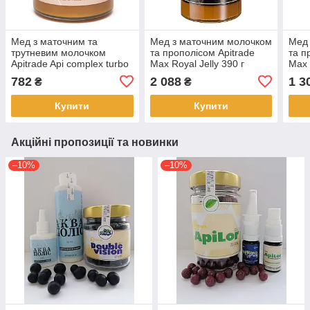
Мед з маточним та
Мед з маточним молочком
Мед 
трутневим молочком
та прополісом Apitrade
та п
Apitrade Api complex turbo
Max Royal Jelly 390 г
Max 
240 г
782
2 088
1 3
₴
₴
Купити
Купити
Акційні пропозиції та новинки
–10%
–10%