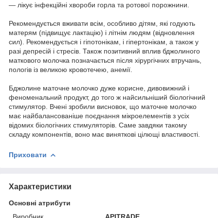
— лікує інфекційні хвороби горла та ротової порожнини.
Рекомендується вживати всім, особливо дітям, які годують
матерям (підвищує лактацію) і літнім людям (відновлення
сил). Рекомендується і гіпотонікам, і гіпертонікам, а також у
разі депресій і стресів. Також позитивний вплив бджолиного
маткового молочка позначається після хірургічних втручань,
пологів із великою кровотечею, анемії.
Бджолине маточне молочко дуже корисне, дивовижний і
феноменальний продукт, до того ж найсильніший біологічний
стимулятор. Вчені зробили висновок, що маточне молочко
має найбалансованіше поєднання мікроелементів з усіх
відомих біологічних стимуляторів. Саме завдяки такому
складу компонентів, воно має виняткові цілющі властивості.
Приховати
Характеристики
Основні атрибути
Виробник
APITRADE