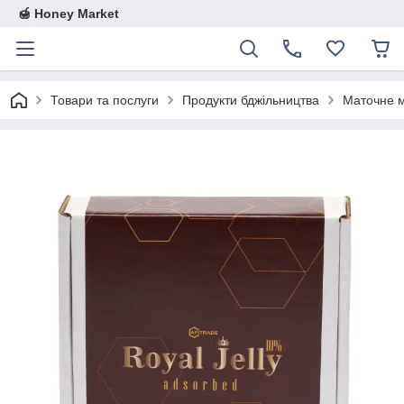
🍯 Honey Market
Товари та послуги
Продукти бджільництва
Маточне мо