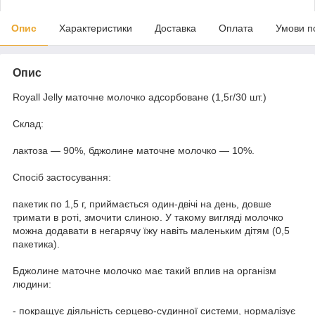
Опис
Характеристики
Доставка
Оплата
Умови п
Опис
Royall Jelly маточне молочко адсорбоване (1,5г/30 шт.)
Склад:
лактоза — 90%, бджолине маточне молочко — 10%.
Спосіб застосування:
пакетик по 1,5 г, приймається один-двічі на день, довше
тримати в роті, змочити слиною. У такому вигляді молочко
можна додавати в негарячу їжу навіть маленьким дітям (0,5
пакетика).
Бджолине маточне молочко має такий вплив на організм
людини:
- покращує діяльність серцево-судинної системи, нормалізує