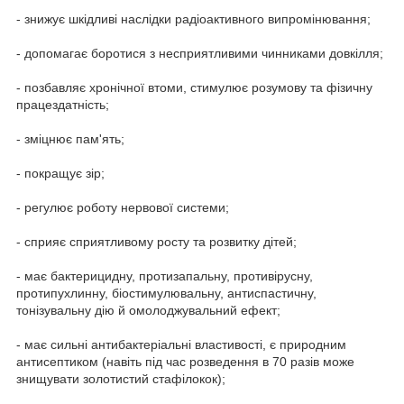
- знижує шкідливі наслідки радіоактивного випромінювання;
- допомагає боротися з несприятливими чинниками довкілля;
- позбавляє хронічної втоми, стимулює розумову та фізичну
працездатність;
- зміцнює пам'ять;
- покращує зір;
- регулює роботу нервової системи;
- сприяє сприятливому росту та розвитку дітей;
- має бактерицидну, протизапальну, противірусну,
протипухлинну, біостимулювальну, антиспастичну,
тонізувальну дію й омолоджувальний ефект;
- має сильні антибактеріальні властивості, є природним
антисептиком (навіть під час розведення в 70 разів може
знищувати золотистий стафілокок);