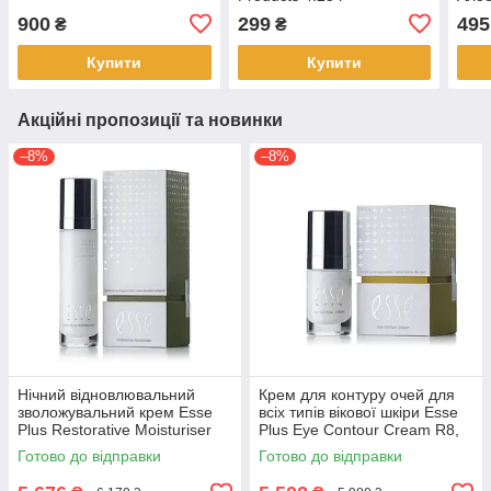
Ever
900
299
495
₴
₴
Stick
Купити
Купити
Акційні пропозиції та новинки
–8%
–8%
Нічний відновлювальний
Крем для контуру очей для
зволожувальний крем Esse
всіх типів вікової шкіри Esse
Plus Restorative Moisturiser
Plus Eye Contour Cream R8,
M10, 50мл
15 мл
Готово до відправки
Готово до відправки