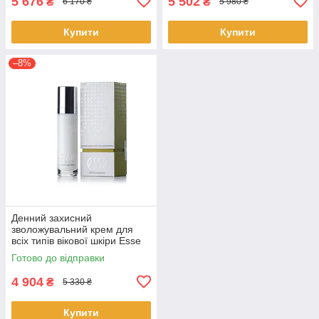
5 676
5 502
₴
₴
6 170 ₴
5 980 ₴
Купити
Купити
–8%
Денний захисний
зволожувальний крем для
всіх типів вікової шкіри Esse
Plus Defence Moisturiser M9,
Готово до відправки
50 мл
4 904
₴
5 330 ₴
Купити