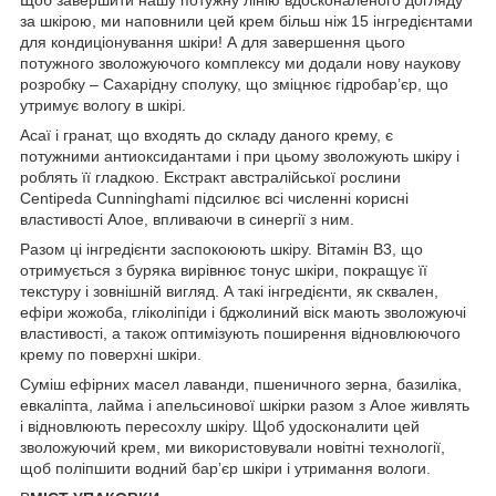
за шкірою, ми наповнили цей крем більш ніж 15 інгредієнтами
для кондиціонування шкіри! А для завершення цього
потужного зволожуючого комплексу ми додали нову наукову
розробку – Сахарідну сполуку, що зміцнює гідробар’єр, що
утримує вологу в шкірі.
Асаї і гранат, що входять до складу даного крему, є
потужними антиоксидантами і при цьому зволожують шкіру і
роблять її гладкою. Екстракт австралійської рослини
Centipeda Cunninghami підсилює всі численні корисні
властивості Алое, впливаючи в синергії з ним.
Разом ці інгредієнти заспокоюють шкіру. Вітамін В3, що
отримується з буряка вирівнює тонус шкіри, покращує її
текстуру і зовнішній вигляд. А такі інгредієнти, як сквален,
ефіри жожоба, гліколіпіди і бджолиний віск мають зволожуючі
властивості, а також оптимізують поширення відновлюючого
крему по поверхні шкіри.
Суміш ефірних масел лаванди, пшеничного зерна, базиліка,
евкаліпта, лайма і апельсинової шкірки разом з Алое живлять
і відновлюють пересохлу шкіру. Щоб удосконалити цей
зволожуючий крем, ми використовували новітні технології,
щоб поліпшити водний бар’єр шкіри і утримання вологи.