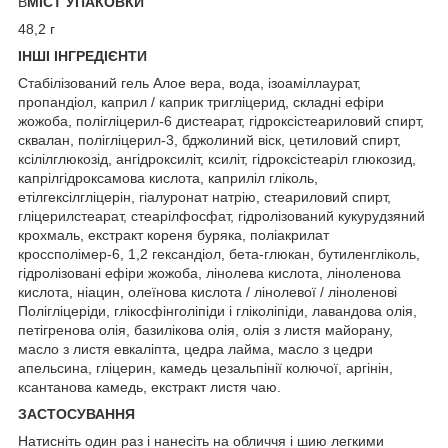
В
МІСТ УПАКОВКИ
48,2 г
ІНШІ ІНГРЕДІЄНТИ
Стабілізований гель Алое вера, вода, ізоаміллаурат,
пропандіол, каприл / каприк тригліцерид, складні ефіри
жожоба, полігліцерил-6 дистеарат, гідроксістеариловий спирт,
сквалан, полігліцерил-3, бджолиний віск, цетиловий спирт,
ксілілглюкозід, ангідроксиліт, ксиліт, гідроксістеаріл глюкозид,
капрілгідроксамова кислота, каприліл гліколь,
етілгексілгліцерін, гіалуронат натрію, стеариловий спирт,
гліцерилстеарат, стеарілфосфат, гідролізований кукурудзяний
крохмаль, екстракт кореня буряка, поліакрилат
кроссполімер-6, 1,2 гександіол, бета-глюкан, бутиленгліколь,
гідролізовані ефіри жожоба, лінолева кислота, ліноленова
кислота, ніацин, олеїнова кислота / лінолевої / ліноленові
Полігліцеріди, глікосфінголіпіди і гліколіпіди, лавандова олія,
петігренова олія, базилікова олія, олія з листя майорану,
масло з листя евкаліпта, цедра лайма, масло з цедри
апельсина, гліцерин, камедь цезальпінії колючої, аргінін,
ксантанова камедь, екстракт листя чаю.
ЗАСТОСУВАННЯ
Натисніть один раз і нанесіть на обличчя і шию легкими