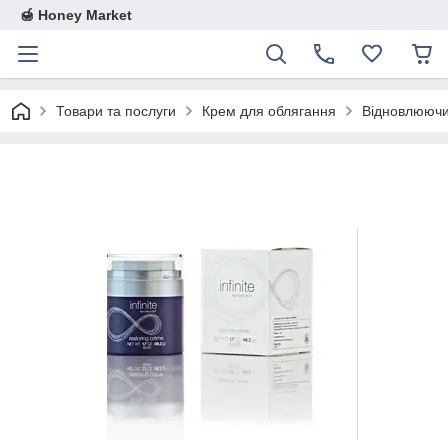
🍯 Honey Market
Товари та послуги
Крем для облягання
Відновлюючий 