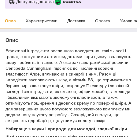
Доступна доставка
Опис
Характеристики
Доставка
Оплата
Умови п
Опис
Ефективні інгредієнти рослинного походження, такі як асаї і
гранат, є потужними антиоксидантами і при цьому зволожують
шкіру і роблять її гладкою. А екстракт австралійської рослини
Centipeda Cunninghami підсилює всі численні корисні
властивості Алое, впливаючи в синергії з ним. Разом ці
інгредієнти заспокоюють шкіру, а вітамін В3, що отримується з
буряка вирівнює тонус шкіри, покращує її текстуру і зовнішній
вигляд. Такі інгредієнти, як сквален, ефіри жожоба, гліколіпіди
і бджолиний віск мають зволожуючі властивості, а також
оптимізують поширення відновлює крему по поверхні шкіри. А
для завершення цього потужного зволожуючого комплексу ми
додали нову наукову розробку - Сахарідний сполуки, що
зміцнюють гідробар’єр, що утримує вологу в шкірі.
Найкраще з науки і природи для молодої, гладкої шкіри.
Щоб завершити нашу потужну лінію вдосконаленого догляду