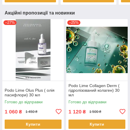
Акційні пропозиції та новинки
–27%
–25%
Podo Lime Collagen Derm (
Podo Lime Olus Plus ( олія
гідролізований колаген) 30
пасифлори) 30 мл
мл
Готово до відправки
Готово до відправки
1 060
1 120
₴
₴
1 450 ₴
1 500 ₴
Купити
Купити