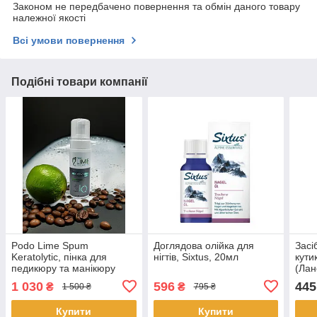
Законом не передбачено повернення та обмін даного товару
належної якості
Всі умови повернення
Подібні товари компанії
Podo Lime Spum
Доглядова олійка для
Засі
Keratolytic, пінка для
нігтів, Sixtus, 20мл
кути
педикюру та манікюру
(Лан
Urea 5%
1 030
596
445
₴
₴
1 500 ₴
795 ₴
Купити
Купити